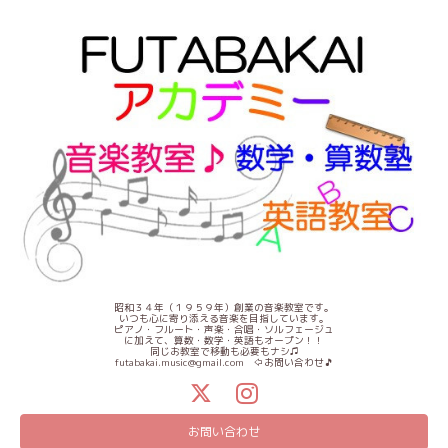
昭和３４年（１９５９年）創業の音楽教室です。
いつも心に寄り添える音楽を目指しています。
ピアノ・フルート・声楽・合唱・ソルフェージュ
に加えて、算数・数学・英語もオープン！！
同じお教室で移動も必要もナシ♫
futabakai.music@gmail.com ⇦お問い合わせ🎵
お問い合わせ