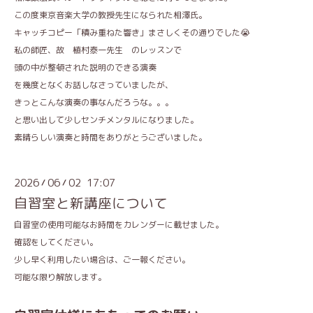
この度東京音楽大学の教授先生になられた相澤氏。
キャッチコピー「積み重ねた響き」まさしくその通りでした😭
私の師匠、故 植村泰一先生 のレッスンで
頭の中が整頓された説明のできる演奏
を幾度となくお話しなさっていましたが、
きっとこんな演奏の事なんだろうな。。。
と思い出して少しセンチメンタルになりました。
素晴らしい演奏と時間をありがとうございました。
2026
06
02 17:07
/
/
自習室と新講座について
自習室の使用可能なお時間をカレンダーに載せました。
確認をしてください。
少し早く利用したい場合は、ご一報ください。
可能な限り解放します。