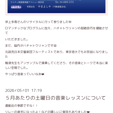
岸上多寿さんのリサイタルに行って参りました🌺
ロマンチックなプログラムに加え、ハチャトウリャンの超絶技巧を堪能させ
て
いただきました。
まだ、脳内がハチャトウリャンです😆
元読売日本交響楽団フルーティストであり、東京音大でもお世話になりまし
た
梅津先生もアンサンブルで演奏してくださり、その音楽とトークで本当に楽
しい空間でした。
やっぱり音楽っていいなあ❤️
2026
05
01 17:19
/
/
５月あたりの土曜日の音楽レッスンについて
運動会の季節ですね！！
リレーの選手になったよ！などの嬉しいご報告もありました❤️