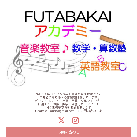
昭和３４年（１９５９年）創業の音楽教室です。
いつも心に寄り添える音楽を目指しています。
ピアノ・フルート・声楽・合唱・ソルフェージュ
に加えて、算数・数学・英語もオープン！！
同じお教室で移動も必要もナシ♫
futabakai.music@gmail.com ⇦お問い合わせ🎵
お問い合わせ