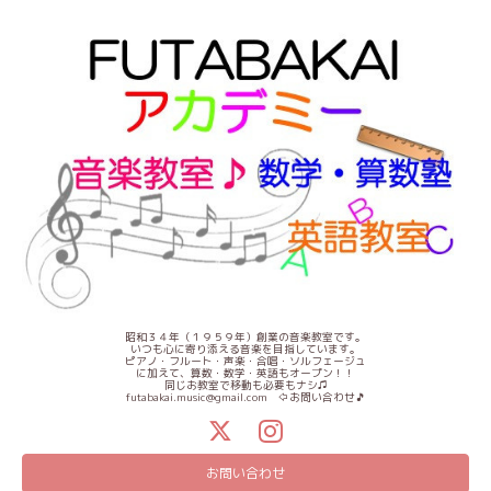
昭和３４年（１９５９年）創業の音楽教室です。
いつも心に寄り添える音楽を目指しています。
ピアノ・フルート・声楽・合唱・ソルフェージュ
に加えて、算数・数学・英語もオープン！！
同じお教室で移動も必要もナシ♫
futabakai.music@gmail.com ⇦お問い合わせ🎵
お問い合わせ