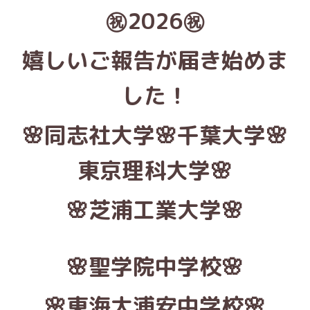
㊗️2026㊗️
嬉しいご報告が届き始めま
した！
🌸同志社大学🌸千葉大学
🌸
東京理科大学🌸
🌸芝浦工業大学🌸
🌸聖学院中学校🌸
🌸東海大浦安中学校🌸