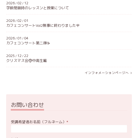
2026
02
12
/
/
学級閉鎖時のレッスンと授業について
2026
02
01
/
/
カフェコンサートVol2無事に終わりました🌹
2026
01
04
/
/
カフェコンサート第二弾☕️
2025
12
22
/
/
クリスマス会🤶中高生編
インフォメーションページへ
お問い合わせ
受講希望者お名前（フルネーム）
*