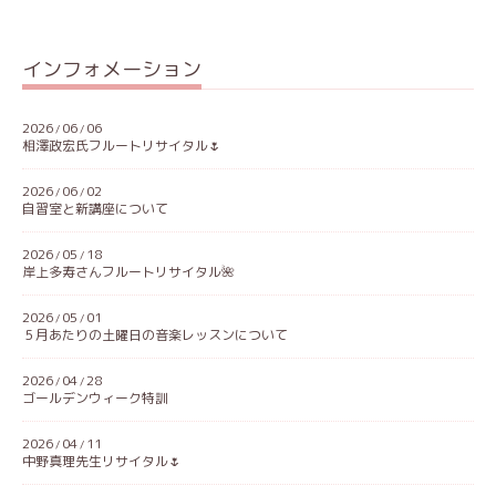
インフォメーション
2026
06
06
/
/
相澤政宏氏フルートリサイタル🌷
2026
06
02
/
/
自習室と新講座について
2026
05
18
/
/
岸上多寿さんフルートリサイタル🌺
2026
05
01
/
/
５月あたりの土曜日の音楽レッスンについて
2026
04
28
/
/
ゴールデンウィーク特訓
2026
04
11
/
/
中野真理先生リサイタル🌷