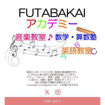
昭和３４年（１９５９年）創業の音楽教室です。
いつも心に寄り添える音楽を目指しています。
ピアノ・フルート・声楽・合唱・ソルフェージュ
に加えて、算数・数学・英語もオープン！！
同じお教室で移動も必要もナシ♫
futabakai.music@gmail.com ⇦お問い合わせ🎵
お問い合わせ