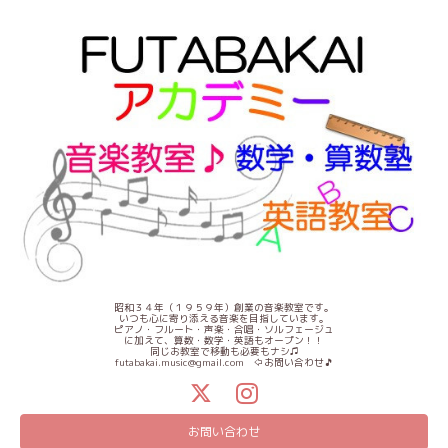
昭和３４年（１９５９年）創業の音楽教室です。
いつも心に寄り添える音楽を目指しています。
ピアノ・フルート・声楽・合唱・ソルフェージュ
に加えて、算数・数学・英語もオープン！！
同じお教室で移動も必要もナシ♫
futabakai.music@gmail.com ⇦お問い合わせ🎵
お問い合わせ