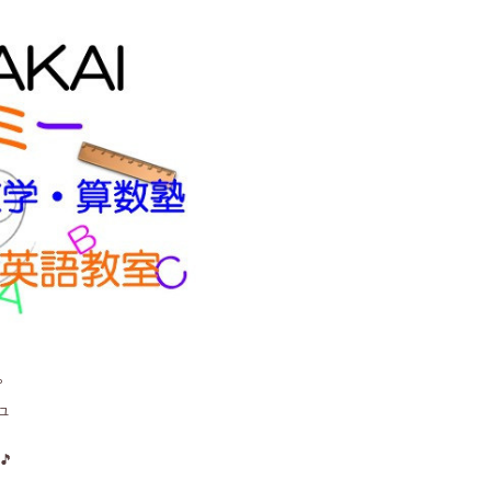
。
ュ
🎵