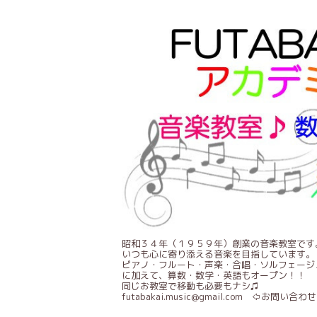
昭和３４年（１９５９年）創業の音楽教室です
いつも心に寄り添える音楽を目指しています。
ピアノ・フルート・声楽・合唱・ソルフェージ
に加えて、算数・数学・英語もオープン！！
同じお教室で移動も必要もナシ♫
futabakai.music@gmail.com ⇦お問い合わせ