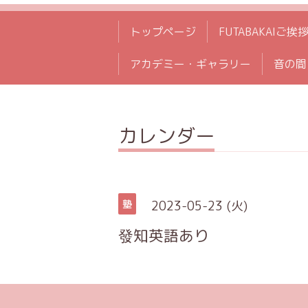
トップページ
FUTABAKAIご挨
アカデミー・ギャラリー
音の間
カレンダー
2023-05-23 (火)
塾
發知英語あり