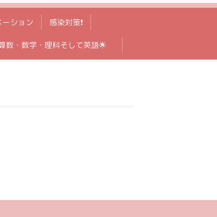
メーション
感染対策❗️
算数・数学・理科そして英語🌟