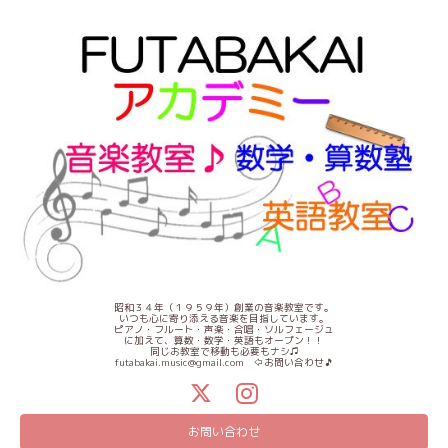
昭和３４年（１９５９年）創業の音楽教室です。
いつも心に寄り添える音楽を目指しています。
ピアノ・フルート・声楽・合唱・ソルフェージュ
に加えて、算数・数学・英語もオープン！！
同じお教室で移動も必要もナシ♫
futabakai.music@gmail.com ⇦お問い合わせ🎵
お問い合わせ