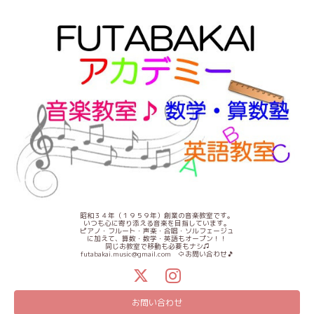
昭和３４年（１９５９年）創業の音楽教室です。
いつも心に寄り添える音楽を目指しています。
ピアノ・フルート・声楽・合唱・ソルフェージュ
に加えて、算数・数学・英語もオープン！！
同じお教室で移動も必要もナシ♫
futabakai.music@gmail.com ⇦お問い合わせ🎵
お問い合わせ