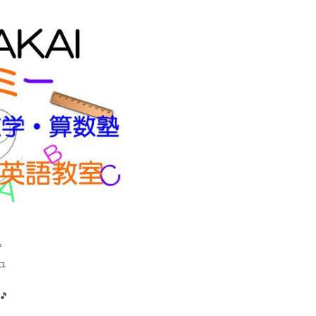
。
ュ
🎵