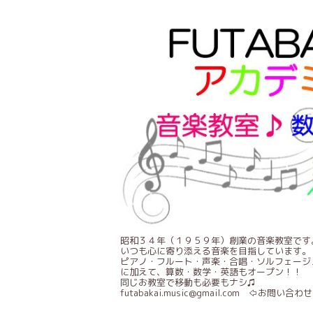
昭和３４年（１９５９年）創業の音楽教室です
いつも心に寄り添える音楽を目指しています。
ピアノ・フルート・声楽・合唱・ソルフェージ
に加えて、算数・数学・英語もオープン！！
同じお教室で移動も必要もナシ♫
futabakai.music@gmail.com ⇦お問い合わせ