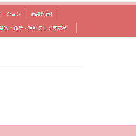
メーション
感染対策❗️
算数・数学・理科そして英語🌟