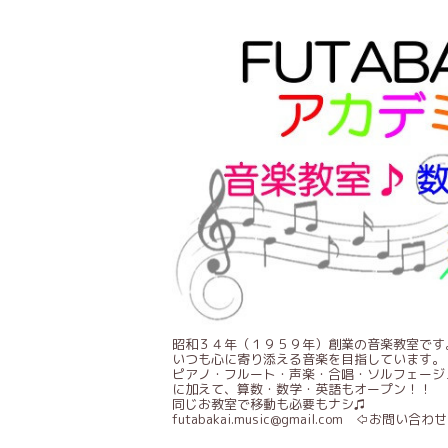
昭和３４年（１９５９年）創業の音楽教室です
いつも心に寄り添える音楽を目指しています。
ピアノ・フルート・声楽・合唱・ソルフェージ
に加えて、算数・数学・英語もオープン！！
同じお教室で移動も必要もナシ♫
futabakai.music@gmail.com ⇦お問い合わせ