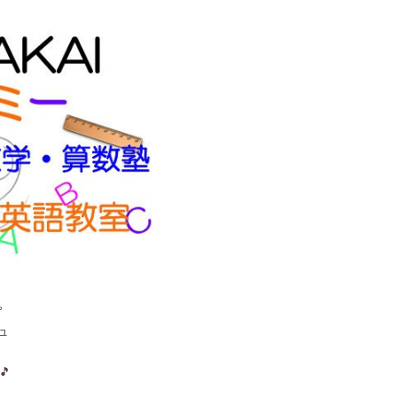
。
ュ
🎵