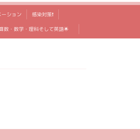
メーション
感染対策❗️
算数・数学・理科そして英語🌟