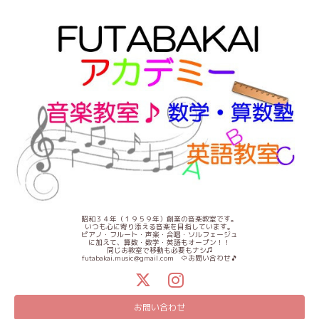
昭和３４年（１９５９年）創業の音楽教室です。
いつも心に寄り添える音楽を目指しています。
ピアノ・フルート・声楽・合唱・ソルフェージュ
に加えて、算数・数学・英語もオープン！！
同じお教室で移動も必要もナシ♫
futabakai.music@gmail.com ⇦お問い合わせ🎵
お問い合わせ