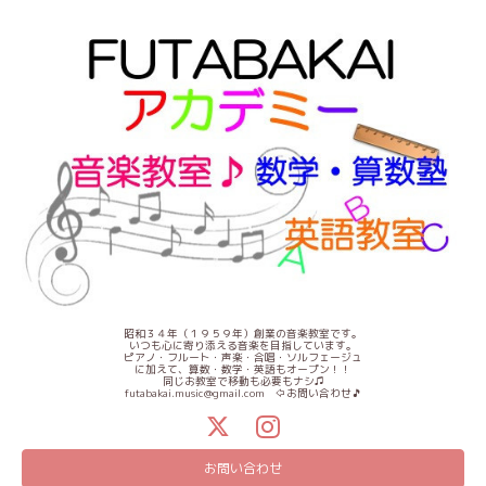
昭和３４年（１９５９年）創業の音楽教室です。
いつも心に寄り添える音楽を目指しています。
ピアノ・フルート・声楽・合唱・ソルフェージュ
に加えて、算数・数学・英語もオープン！！
同じお教室で移動も必要もナシ♫
futabakai.music@gmail.com ⇦お問い合わせ🎵
お問い合わせ