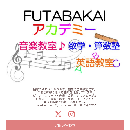
昭和３４年（１９５９年）創業の音楽教室です。
いつも心に寄り添える音楽を目指しています。
ピアノ・フルート・声楽・合唱・ソルフェージュ
に加えて、算数・数学・英語もオープン！！
同じお教室で移動も必要もナシ♫
futabakai.music@gmail.com ⇦お問い合わせ🎵
お問い合わせ