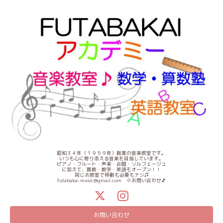
昭和３４年（１９５９年）創業の音楽教室です。
いつも心に寄り添える音楽を目指しています。
ピアノ・フルート・声楽・合唱・ソルフェージュ
に加えて、算数・数学・英語もオープン！！
同じお教室で移動も必要もナシ♫
futabakai.music@gmail.com ⇦お問い合わせ🎵
お問い合わせ