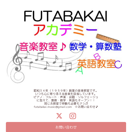
昭和３４年（１９５９年）創業の音楽教室です。
いつも心に寄り添える音楽を目指しています。
ピアノ・フルート・声楽・合唱・ソルフェージュ
に加えて、算数・数学・英語もオープン！！
同じお教室で移動も必要もナシ♫
futabakai.music@gmail.com ⇦お問い合わせ🎵
お問い合わせ