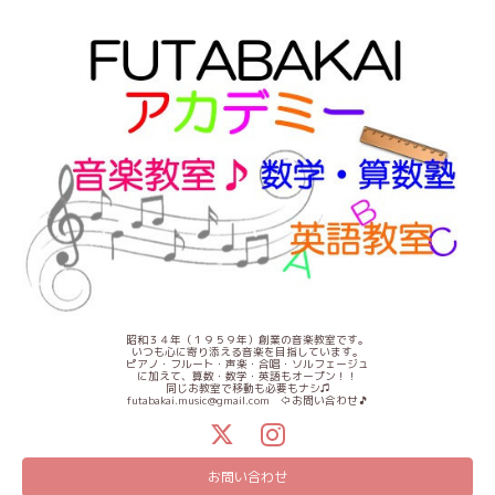
昭和３４年（１９５９年）創業の音楽教室です。
いつも心に寄り添える音楽を目指しています。
ピアノ・フルート・声楽・合唱・ソルフェージュ
に加えて、算数・数学・英語もオープン！！
同じお教室で移動も必要もナシ♫
futabakai.music@gmail.com ⇦お問い合わせ🎵
お問い合わせ