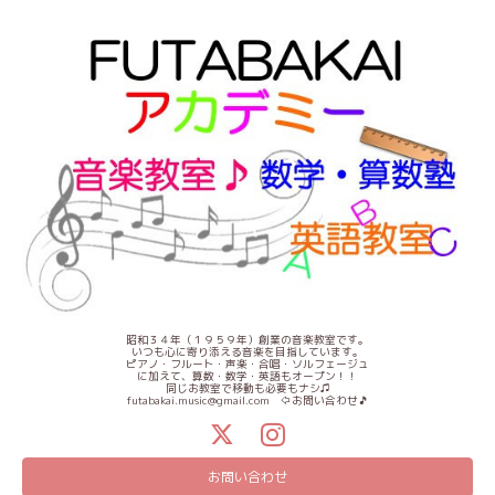
昭和３４年（１９５９年）創業の音楽教室です。
いつも心に寄り添える音楽を目指しています。
ピアノ・フルート・声楽・合唱・ソルフェージュ
に加えて、算数・数学・英語もオープン！！
同じお教室で移動も必要もナシ♫
futabakai.music@gmail.com ⇦お問い合わせ🎵
お問い合わせ