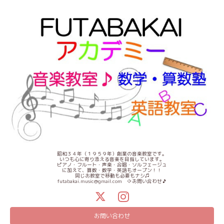
昭和３４年（１９５９年）創業の音楽教室です。
いつも心に寄り添える音楽を目指しています。
ピアノ・フルート・声楽・合唱・ソルフェージュ
に加えて、算数・数学・英語もオープン！！
同じお教室で移動も必要もナシ♫
futabakai.music@gmail.com ⇦お問い合わせ🎵
お問い合わせ