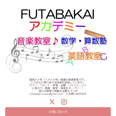
昭和３４年（１９５９年）創業の音楽教室です。
いつも心に寄り添える音楽を目指しています。
ピアノ・フルート・声楽・合唱・ソルフェージュ
に加えて、算数・数学・英語もオープン！！
同じお教室で移動も必要もナシ♫
futabakai.music@gmail.com ⇦お問い合わせ🎵
お問い合わせ