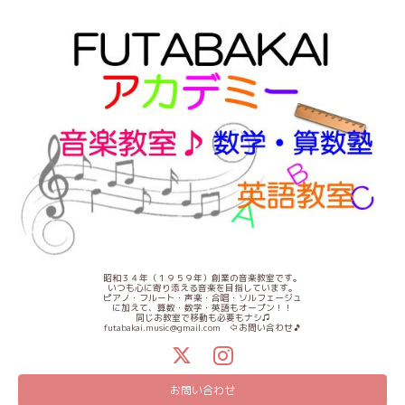
昭和３４年（１９５９年）創業の音楽教室です。
いつも心に寄り添える音楽を目指しています。
ピアノ・フルート・声楽・合唱・ソルフェージュ
に加えて、算数・数学・英語もオープン！！
同じお教室で移動も必要もナシ♫
futabakai.music@gmail.com ⇦お問い合わせ🎵
お問い合わせ