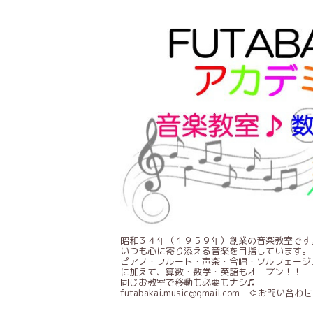
昭和３４年（１９５９年）創業の音楽教室です
いつも心に寄り添える音楽を目指しています。
ピアノ・フルート・声楽・合唱・ソルフェージ
に加えて、算数・数学・英語もオープン！！
同じお教室で移動も必要もナシ♫
futabakai.music@gmail.com ⇦お問い合わせ