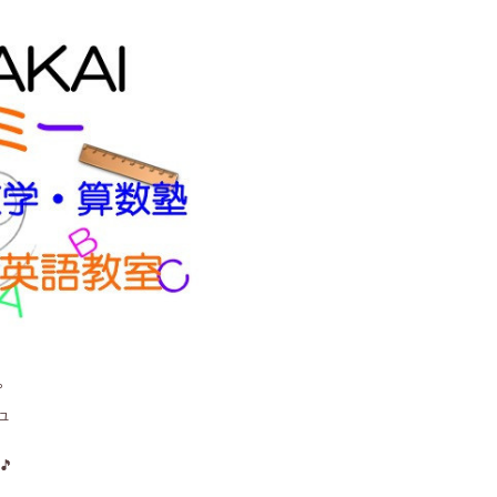
。
ュ
🎵