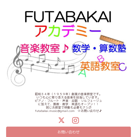
昭和３４年（１９５９年）創業の音楽教室です。
いつも心に寄り添える音楽を目指しています。
ピアノ・フルート・声楽・合唱・ソルフェージュ
に加えて、算数・数学・英語もオープン！！
同じお教室で移動も必要もナシ♫
futabakai.music@gmail.com ⇦お問い合わせ🎵
お問い合わせ