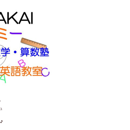
。
ュ
🎵