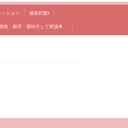
メーション
感染対策❗️
算数・数学・理科そして英語🌟