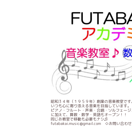
昭和３４年（１９５９年）創業の音楽教室です
いつも心に寄り添える音楽を目指しています。
ピアノ・フルート・声楽・合唱・ソルフェージ
に加えて、算数・数学・英語もオープン！！
同じお教室で移動も必要もナシ♫
futabakai.music@gmail.com ⇦お問い合わせ