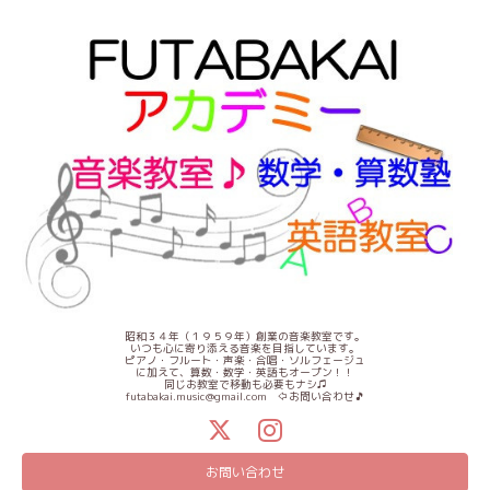
昭和３４年（１９５９年）創業の音楽教室です。
いつも心に寄り添える音楽を目指しています。
ピアノ・フルート・声楽・合唱・ソルフェージュ
に加えて、算数・数学・英語もオープン！！
同じお教室で移動も必要もナシ♫
futabakai.music@gmail.com ⇦お問い合わせ🎵
お問い合わせ