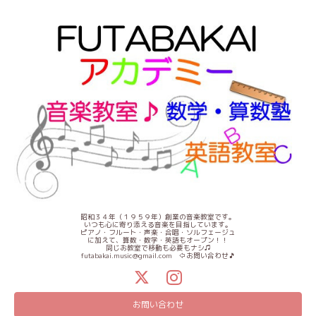
昭和３４年（１９５９年）創業の音楽教室です。
いつも心に寄り添える音楽を目指しています。
ピアノ・フルート・声楽・合唱・ソルフェージュ
に加えて、算数・数学・英語もオープン！！
同じお教室で移動も必要もナシ♫
futabakai.music@gmail.com ⇦お問い合わせ🎵
お問い合わせ