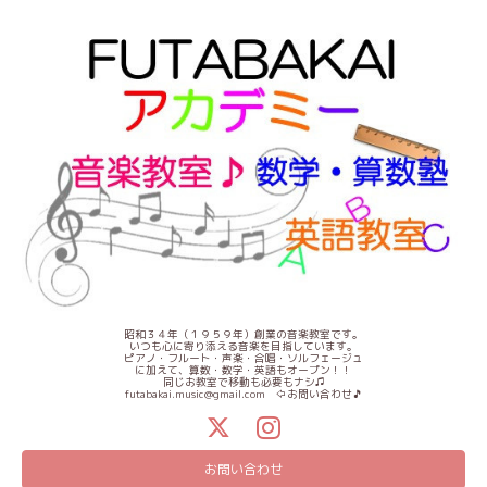
昭和３４年（１９５９年）創業の音楽教室です。
いつも心に寄り添える音楽を目指しています。
ピアノ・フルート・声楽・合唱・ソルフェージュ
に加えて、算数・数学・英語もオープン！！
同じお教室で移動も必要もナシ♫
futabakai.music@gmail.com ⇦お問い合わせ🎵
お問い合わせ