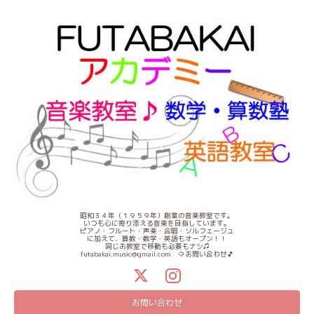
昭和３４年（１９５９年）創業の音楽教室です。
いつも心に寄り添える音楽を目指しています。
ピアノ・フルート・声楽・合唱・ソルフェージュ
に加えて、算数・数学・英語もオープン！！
同じお教室で移動も必要もナシ♫
futabakai.music@gmail.com ⇦お問い合わせ🎵
お問い合わせ