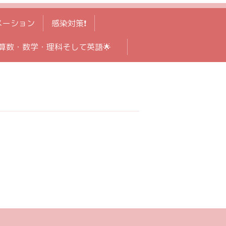
メーション
感染対策❗️
算数・数学・理科そして英語🌟