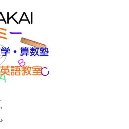
。
ュ
🎵