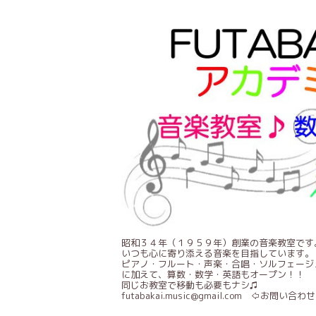
昭和３４年（１９５９年）創業の音楽教室です
いつも心に寄り添える音楽を目指しています。
ピアノ・フルート・声楽・合唱・ソルフェージ
に加えて、算数・数学・英語もオープン！！
同じお教室で移動も必要もナシ♫
futabakai.music@gmail.com ⇦お問い合わせ