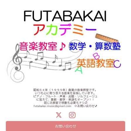
昭和３４年（１９５９年）創業の音楽教室です。
いつも心に寄り添える音楽を目指しています。
ピアノ・フルート・声楽・合唱・ソルフェージュ
に加えて、算数・数学・英語もオープン！！
同じお教室で移動も必要もナシ♫
futabakai.music@gmail.com ⇦お問い合わせ🎵
お問い合わせ