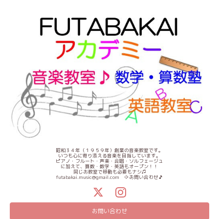
昭和３４年（１９５９年）創業の音楽教室です。
いつも心に寄り添える音楽を目指しています。
ピアノ・フルート・声楽・合唱・ソルフェージュ
に加えて、算数・数学・英語もオープン！！
同じお教室で移動も必要もナシ♫
futabakai.music@gmail.com ⇦お問い合わせ🎵
お問い合わせ