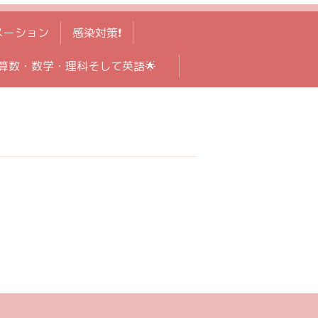
メーション
感染対策❗️
算数・数学・理科そして英語🌟