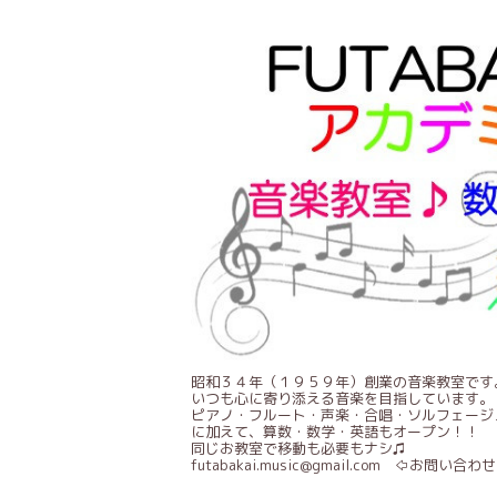
昭和３４年（１９５９年）創業の音楽教室です
いつも心に寄り添える音楽を目指しています。
ピアノ・フルート・声楽・合唱・ソルフェージ
に加えて、算数・数学・英語もオープン！！
同じお教室で移動も必要もナシ♫
futabakai.music@gmail.com ⇦お問い合わせ