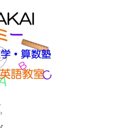
。
ュ
🎵