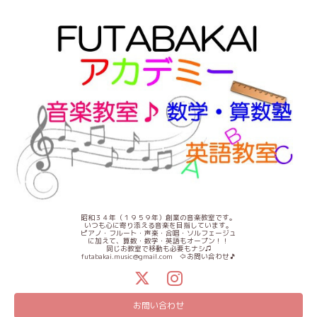
昭和３４年（１９５９年）創業の音楽教室です。
いつも心に寄り添える音楽を目指しています。
ピアノ・フルート・声楽・合唱・ソルフェージュ
に加えて、算数・数学・英語もオープン！！
同じお教室で移動も必要もナシ♫
futabakai.music@gmail.com ⇦お問い合わせ🎵
お問い合わせ