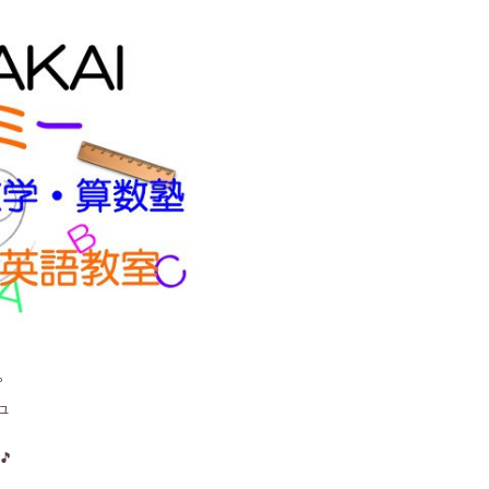
。
ュ
🎵