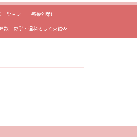
メーション
感染対策❗️
算数・数学・理科そして英語🌟