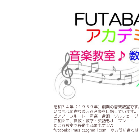
昭和３４年（１９５９年）創業の音楽教室です
いつも心に寄り添える音楽を目指しています。
ピアノ・フルート・声楽・合唱・ソルフェージ
に加えて、算数・数学・英語もオープン！！
同じお教室で移動も必要もナシ♫
futabakai.music@gmail.com ⇦お問い合わせ