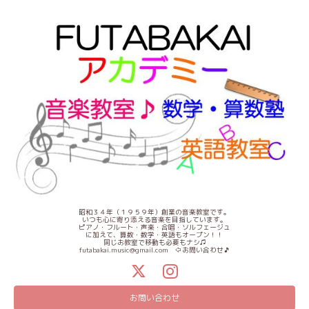
昭和３４年（１９５９年）創業の音楽教室です。
いつも心に寄り添える音楽を目指しています。
ピアノ・フルート・声楽・合唱・ソルフェージュ
に加えて、算数・数学・英語もオープン！！
同じお教室で移動も必要もナシ♫
futabakai.music@gmail.com ⇦お問い合わせ🎵
お問い合わせ