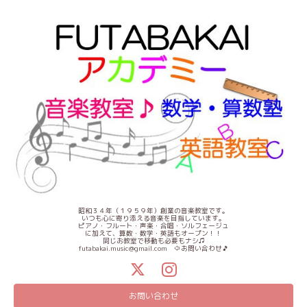
昭和３４年（１９５９年）創業の音楽教室です。
いつも心に寄り添える音楽を目指しています。
ピアノ・フルート・声楽・合唱・ソルフェージュ
に加えて、算数・数学・英語もオープン！！
同じお教室で移動も必要もナシ♫
futabakai.music@gmail.com ⇦お問い合わせ🎵
お問い合わせ