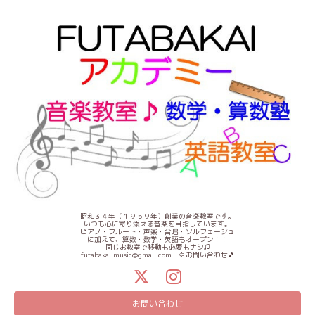
昭和３４年（１９５９年）創業の音楽教室です。
いつも心に寄り添える音楽を目指しています。
ピアノ・フルート・声楽・合唱・ソルフェージュ
に加えて、算数・数学・英語もオープン！！
同じお教室で移動も必要もナシ♫
futabakai.music@gmail.com ⇦お問い合わせ🎵
お問い合わせ