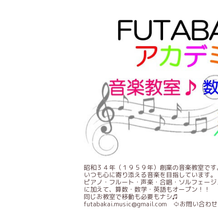
昭和３４年（１９５９年）創業の音楽教室です
いつも心に寄り添える音楽を目指しています。
ピアノ・フルート・声楽・合唱・ソルフェージ
に加えて、算数・数学・英語もオープン！！
同じお教室で移動も必要もナシ♫
futabakai.music@gmail.com ⇦お問い合わせ