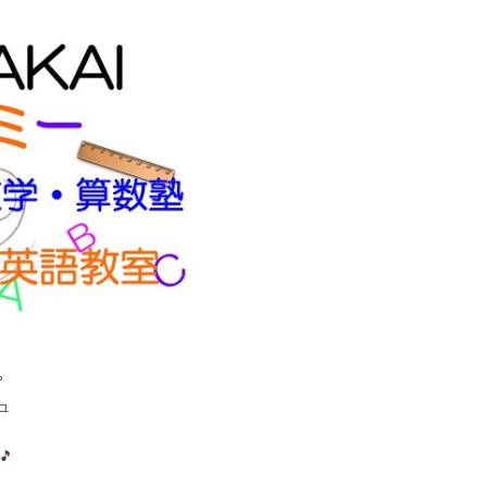
。
ュ
🎵