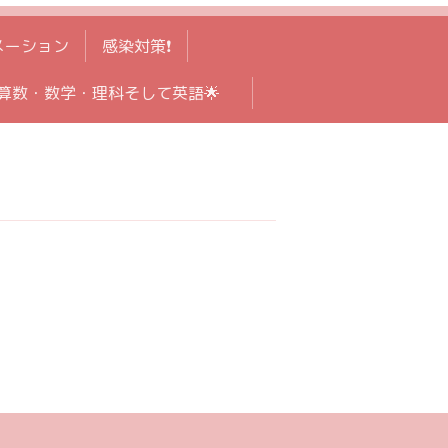
メーション
感染対策❗️
算数・数学・理科そして英語🌟