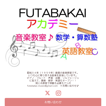
昭和３４年（１９５９年）創業の音楽教室です。
いつも心に寄り添える音楽を目指しています。
ピアノ・フルート・声楽・合唱・ソルフェージュ
に加えて、算数・数学・英語もオープン！！
同じお教室で移動も必要もナシ♫
futabakai.music@gmail.com ⇦お問い合わせ🎵
お問い合わせ