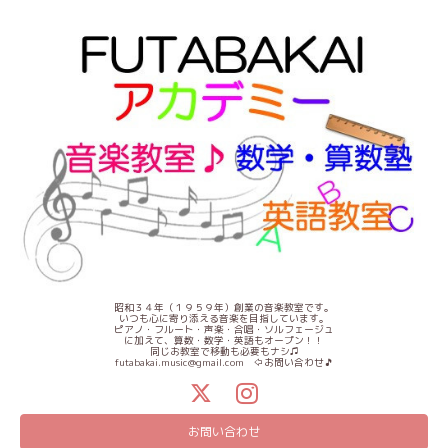
昭和３４年（１９５９年）創業の音楽教室です。
いつも心に寄り添える音楽を目指しています。
ピアノ・フルート・声楽・合唱・ソルフェージュ
に加えて、算数・数学・英語もオープン！！
同じお教室で移動も必要もナシ♫
futabakai.music@gmail.com ⇦お問い合わせ🎵
お問い合わせ