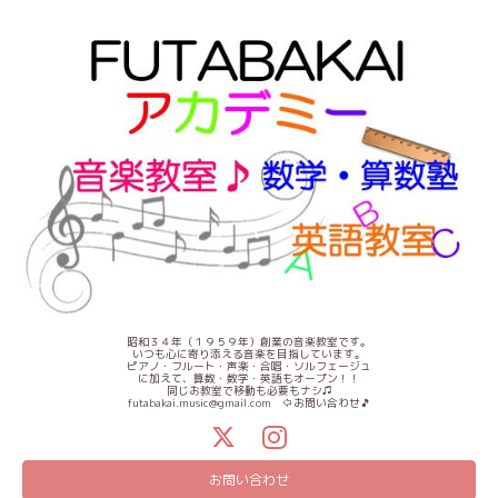
昭和３４年（１９５９年）創業の音楽教室です。
いつも心に寄り添える音楽を目指しています。
ピアノ・フルート・声楽・合唱・ソルフェージュ
に加えて、算数・数学・英語もオープン！！
同じお教室で移動も必要もナシ♫
futabakai.music@gmail.com ⇦お問い合わせ🎵
お問い合わせ