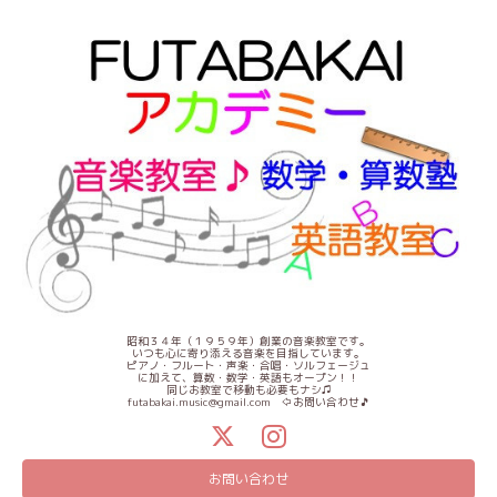
昭和３４年（１９５９年）創業の音楽教室です。
いつも心に寄り添える音楽を目指しています。
ピアノ・フルート・声楽・合唱・ソルフェージュ
に加えて、算数・数学・英語もオープン！！
同じお教室で移動も必要もナシ♫
futabakai.music@gmail.com ⇦お問い合わせ🎵
お問い合わせ