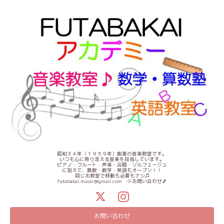
昭和３４年（１９５９年）創業の音楽教室です。
いつも心に寄り添える音楽を目指しています。
ピアノ・フルート・声楽・合唱・ソルフェージュ
に加えて、算数・数学・英語もオープン！！
同じお教室で移動も必要もナシ♫
futabakai.music@gmail.com ⇦お問い合わせ🎵
お問い合わせ