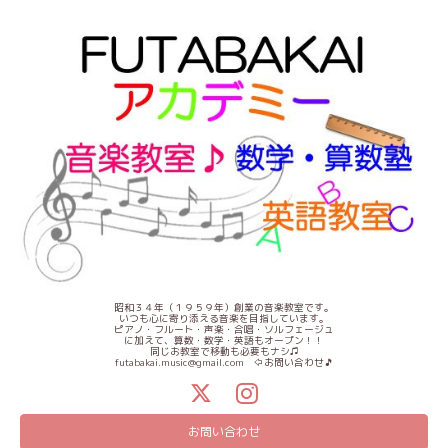
昭和３４年（１９５９年）創業の音楽教室です。
いつも心に寄り添える音楽を目指しています。
ピアノ・フルート・声楽・合唱・ソルフェージュ
に加えて、算数・数学・英語もオープン！！
同じお教室で移動も必要もナシ♫
futabakai.music@gmail.com ⇦お問い合わせ🎵
お問い合わせ