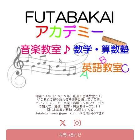
昭和３４年（１９５９年）創業の音楽教室です。
いつも心に寄り添える音楽を目指しています。
ピアノ・フルート・声楽・合唱・ソルフェージュ
に加えて、算数・数学・英語もオープン！！
同じお教室で移動も必要もナシ♫
futabakai.music@gmail.com ⇦お問い合わせ🎵
お問い合わせ