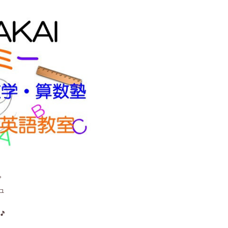
。
ュ
🎵