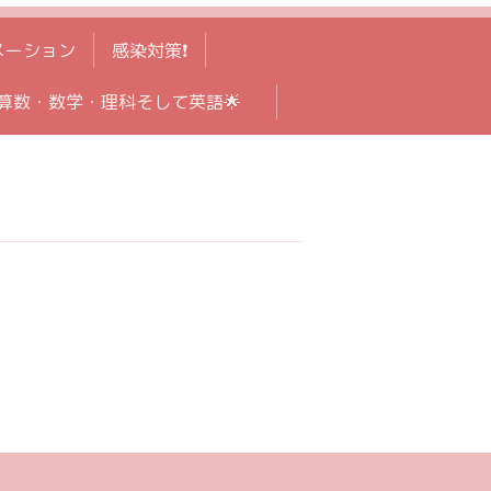
メーション
感染対策❗️
算数・数学・理科そして英語🌟