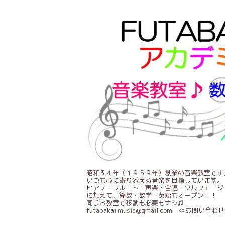
昭和３４年（１９５９年）創業の音楽教室です
いつも心に寄り添える音楽を目指しています。
ピアノ・フルート・声楽・合唱・ソルフェージ
に加えて、算数・数学・英語もオープン！！
同じお教室で移動も必要もナシ♫
futabakai.music@gmail.com ⇦お問い合わせ