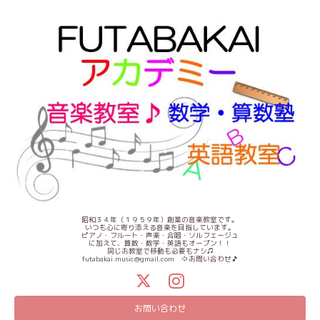
昭和３４年（１９５９年）創業の音楽教室です。
いつも心に寄り添える音楽を目指しています。
ピアノ・フルート・声楽・合唱・ソルフェージュ
に加えて、算数・数学・英語もオープン！！
同じお教室で移動も必要もナシ♫
futabakai.music@gmail.com ⇦お問い合わせ🎵
お問い合わせ