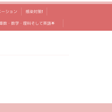
メーション
感染対策❗️
算数・数学・理科そして英語🌟