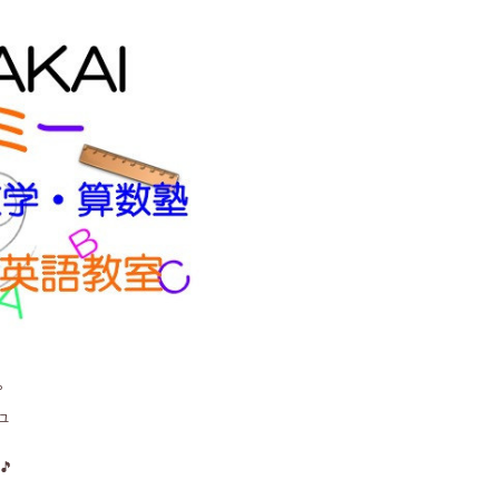
。
ュ
🎵