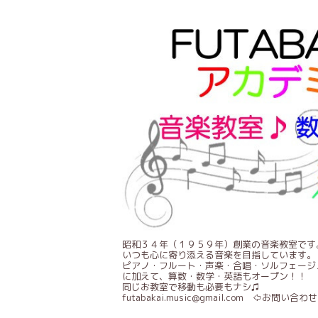
昭和３４年（１９５９年）創業の音楽教室です
いつも心に寄り添える音楽を目指しています。
ピアノ・フルート・声楽・合唱・ソルフェージ
に加えて、算数・数学・英語もオープン！！
同じお教室で移動も必要もナシ♫
futabakai.music@gmail.com ⇦お問い合わせ