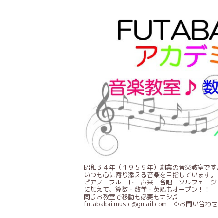
昭和３４年（１９５９年）創業の音楽教室です
いつも心に寄り添える音楽を目指しています。
ピアノ・フルート・声楽・合唱・ソルフェージ
に加えて、算数・数学・英語もオープン！！
同じお教室で移動も必要もナシ♫
futabakai.music@gmail.com ⇦お問い合わせ