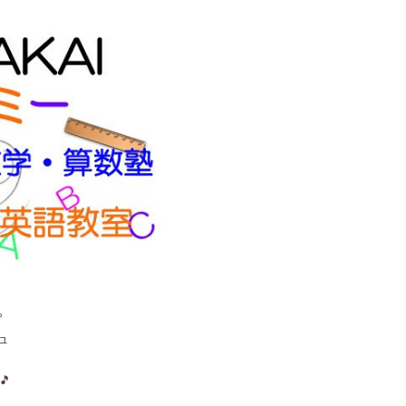
。
ュ
🎵