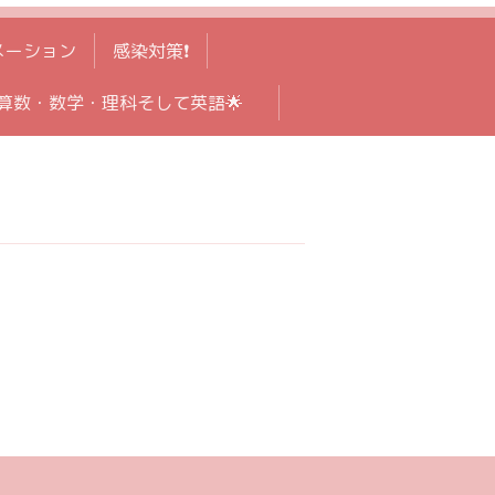
メーション
感染対策❗️
算数・数学・理科そして英語🌟