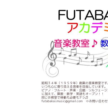
昭和３４年（１９５９年）創業の音楽教室です
いつも心に寄り添える音楽を目指しています。
ピアノ・フルート・声楽・合唱・ソルフェージ
に加えて、算数・数学・英語もオープン！！
同じお教室で移動も必要もナシ♫
futabakai.music@gmail.com ⇦お問い合わせ