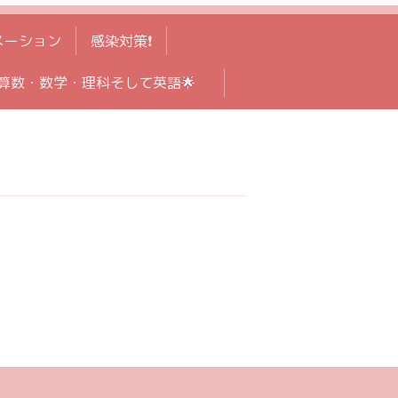
メーション
感染対策❗️
算数・数学・理科そして英語🌟