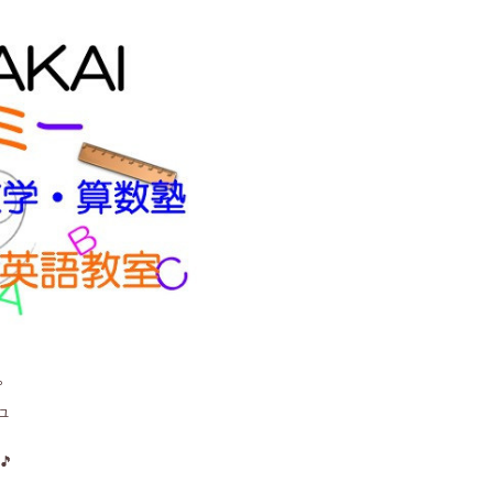
。
ュ
🎵