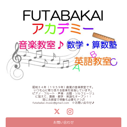
昭和３４年（１９５９年）創業の音楽教室です。
いつも心に寄り添える音楽を目指しています。
ピアノ・フルート・声楽・合唱・ソルフェージュ
に加えて、算数・数学・英語もオープン！！
同じお教室で移動も必要もナシ♫
futabakai.music@gmail.com ⇦お問い合わせ🎵
お問い合わせ